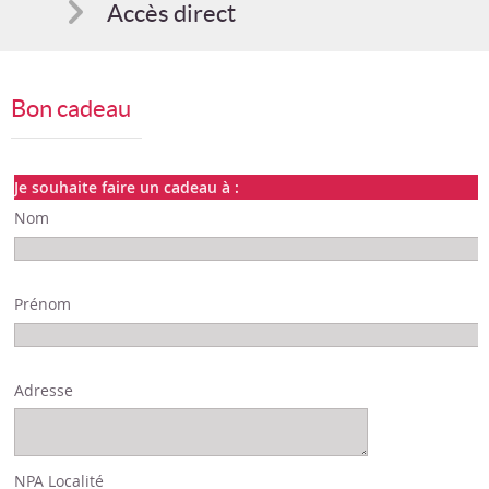
Accès direct
Comment s'inscrire
Bon cadeau
Suggestions
Bon cadeau
Je souhaite faire un cadeau à :
Nom
Programme en PDF
Prénom
Adresse
NPA Localité