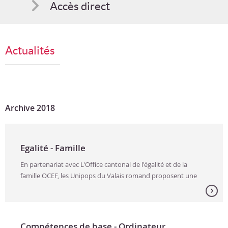
Accès direct
Comment s'inscrire
Actualités
Suggestions
Bon cadeau
Archive 2018
Programme en PDF
Egalité - Famille
En partenariat avec L'Office cantonal de l'égalité et de la
famille OCEF, les Unipops du Valais romand proposent une
palette de formations à l'attention des parents, des
enfants et des...
Compétences de base - Ordinateur